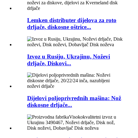
Lemken distributer dijelova za roto
drljače, diskosne oštrice...
Izvoz u Rusiju, Ukrajinu, Noževi
drljače, Diskovi...
Dijelovi poljoprivrednih mašina: Nož
diskosne drljače...