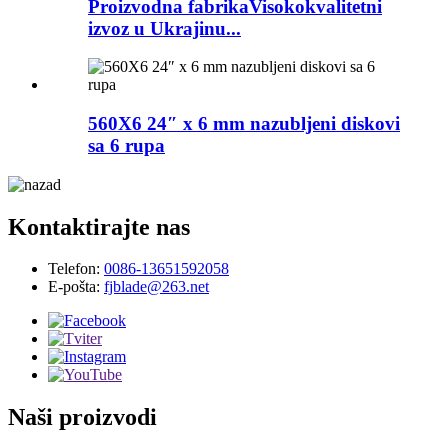
Proizvodna fabrikaVisokokvalitetni
izvoz u Ukrajinu...
560X6 24″ x 6 mm nazubljeni diskovi
sa 6 rupa
Kontaktirajte nas
Telefon:
0086-13651592058
E-pošta:
fjblade@263.net
Naši proizvodi