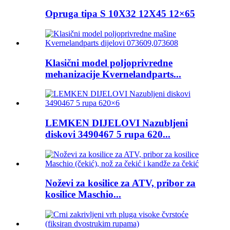
Opruga tipa S 10X32 12X45 12×65
Klasični model poljoprivredne
mehanizacije Kvernelandparts...
LEMKEN DIJELOVI Nazubljeni
diskovi 3490467 5 rupa 620...
Noževi za kosilice za ATV, pribor za
kosilice Maschio...