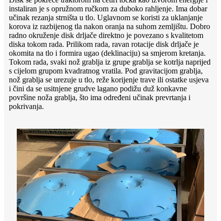
instaliran je s opružnom ručkom za duboko rahljenje. Ima dobar
učinak rezanja strništa u tlo. Uglavnom se koristi za uklanjanje
korova iz razbijenog tla nakon oranja na suhom zemljištu. Dobro
radno okruženje disk drljače direktno je povezano s kvalitetom
diska tokom rada. Prilikom rada, ravan rotacije disk drljače je
okomita na tlo i formira ugao (deklinaciju) sa smjerom kretanja.
Tokom rada, svaki nož grablja iz grupe grablja se kotrlja naprijed
s cijelom grupom kvadratnog vratila. Pod gravitacijom grablja,
nož grablja se urezuje u tlo, reže korijenje trave ili ostatke usjeva
i čini da se usitnjene grudve lagano podižu duž konkavne
površine noža grablja, što ima određeni učinak prevrtanja i
pokrivanja.