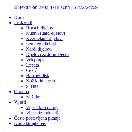
Dom
Proizvodi
Horsch dijelovi
Kuhn-Huard dijelovi
Kverneland dijelovi
Lemken dijelovi
Nardi dijelovi
Dijelovi za John Deere
Vrh pluga
Lopata
Čekić
Harrow disk
Nož kultivatora
S-Tine
O nama
Naš tim
Vijesti
Vijesti kompanije
Vijesti iz industrije
Često postavljana pitanja
Kontaktirajte nas