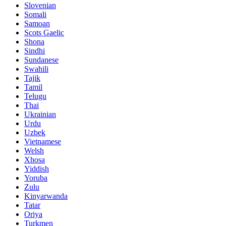
Slovenian
Somali
Samoan
Scots Gaelic
Shona
Sindhi
Sundanese
Swahili
Tajik
Tamil
Telugu
Thai
Ukrainian
Urdu
Uzbek
Vietnamese
Welsh
Xhosa
Yiddish
Yoruba
Zulu
Kinyarwanda
Tatar
Oriya
Turkmen