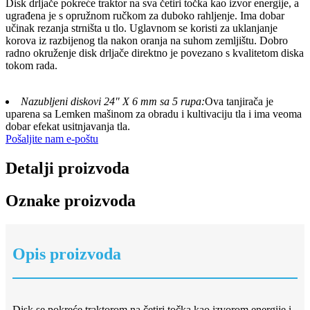
Disk drljače pokreće traktor na sva četiri točka kao izvor energije, a
ugrađena je s opružnom ručkom za duboko rahljenje. Ima dobar
učinak rezanja strništa u tlo. Uglavnom se koristi za uklanjanje
korova iz razbijenog tla nakon oranja na suhom zemljištu. Dobro
radno okruženje disk drljače direktno je povezano s kvalitetom diska
tokom rada.
Nazubljeni diskovi 24" X 6 mm sa 5 rupa:
Ova tanjirača je
uparena sa Lemken mašinom za obradu i kultivaciju tla i ima veoma
dobar efekat usitnjavanja tla.
Pošaljite nam e-poštu
Detalji proizvoda
Oznake proizvoda
Opis proizvoda
Disk se pokreće traktorom na četiri točka kao izvorom energije i