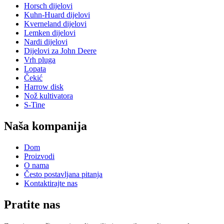
Horsch dijelovi
Kuhn-Huard dijelovi
Kverneland dijelovi
Lemken dijelovi
Nardi dijelovi
Dijelovi za John Deere
Vrh pluga
Lopata
Čekić
Harrow disk
Nož kultivatora
S-Tine
Naša kompanija
Dom
Proizvodi
O nama
Često postavljana pitanja
Kontaktirajte nas
Pratite nas